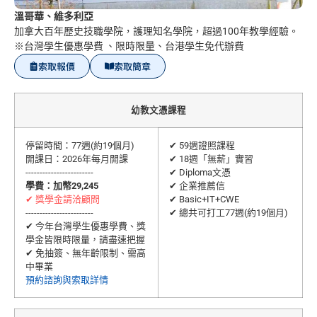
溫哥華、維多利亞
加拿大百年歷史技職學院，護理知名學院，超過100年教學經驗。
※台灣學生優惠學費 、限時限量、台港學生免代辦費
索取報價
索取簡章
幼教文憑課程
停留時間：77週(約19個月)
✔ 59週證照課程
開課日：2026年每月開課
✔ 18週「無薪」實習
------------------------
✔ Diploma文憑
學費：加幣29,245
✔ 企業推薦信
✔ 獎學金請洽顧問
✔ Basic+IT+CWE
------------------------
✔ 總共可打工77週(約19個月)
✔ 今年台灣學生優惠學費、獎
學金皆限時限量，請盡速把握
✔ 免抽簽、無年齡限制、需高
中畢業
預約諮詢與索取詳情