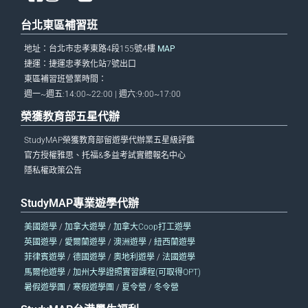
台北東區補習班
地址：台北市忠孝東路4段155號4樓
MAP
捷運：捷運忠孝敦化站7號出口
東區補習班營業時間：
週一~週五:14:00~22:00 | 週六:9:00~17:00
榮獲教育部五星代辦
StudyMAP榮獲教育部留遊學代辦業五星級評鑑
官方授權雅思、托福&多益考試實體報名中心
隱私權政策公告
StudyMAP專業遊學代辦
美國遊學
/
加拿大遊學
/
加拿大Coop打工遊學
英國遊學
/
愛爾蘭遊學
/
澳洲遊學
/
紐西蘭遊學
菲律賓遊學
/
德國遊學
/
奧地利遊學
/
法國遊學
馬爾他遊學
/
加州大學證照實習課程(可取得OPT)
暑假遊學團
/
寒假遊學團
/
夏令營
/
冬令營