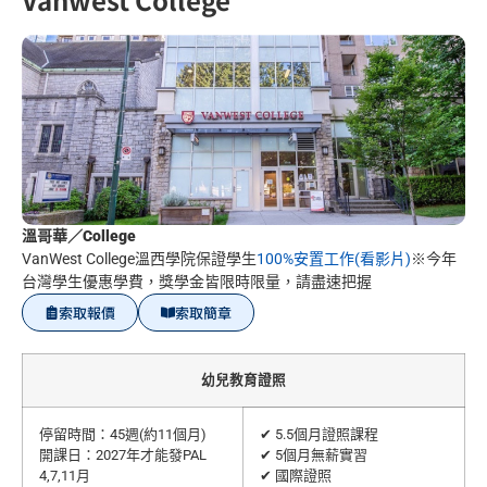
溫哥華／College
VanWest College溫西學院保證學生
100%安置工作(看影片)
※今年
台灣學生優惠學費，獎學金皆限時限量，請盡速把握
索取報價
索取簡章
幼兒教育證照
停留時間：45週(約11個月)
✔ 5.5個月證照課程
開課日：2027年才能發PAL
✔ 5個月無薪實習
4,7,11月
✔ 國際證照