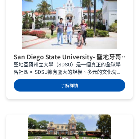
San Diego State University- 聖地牙哥
語言學校 – 美國遊學
聖地亞哥州立大學（SDSU）是一個真正的全球學
習社區。 SDSU擁有龐大的規模、多元的文化背
景，並以卓越的教育聲譽享譽全球，已經成為美國
了解詳情
頂尖大學之一。...