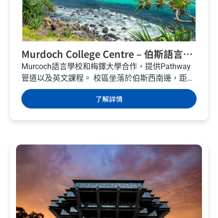
Murdoch College Centre – 伯斯語言學
校 – 澳洲遊學
Murcoch語言學校和梅鐸大學合作，提供Pathway
管道以及英文課程。 校區坐落於伯斯西南邊，距離
伯斯市中心30分車程。 梅鐸大學師資經驗豐富，提
了解詳情
供多元化課程，給學生最美好的學習英文體驗。...