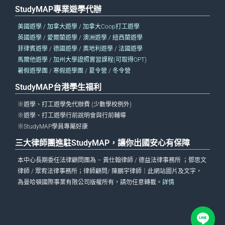
StudyMAP專業遊學代辦
美國遊學
/
加拿大遊學
/
加拿大Coop打工遊學
英國遊學
/
愛爾蘭遊學
/
澳洲遊學
/
紐西蘭遊學
菲律賓遊學
/
德國遊學
/
奧地利遊學
/
法國遊學
馬爾他遊學
/
加州大學證照實習課程(可取得OPT)
暑假遊學團
/
寒假遊學團
/
夏令營
/
冬令營
StudyMAP台港學生福利
※遊學、打工遊學免代辦費 (少數學校例外)
※遊學、打工遊學行前說明會與行前輔導
※StudyMAP學員專屬好康
三大律師團進駐StudyMAP，讓你出國安心有保障
本中心長期委任法律顧問團為 – 黃仕翰律師 / 德益法律事務所 ；鄧思文
律師 / 眾宥法律事務所；律師顧問/ 陳鵬宇律師｜此網站圖片及文字，
為曼哈頓國際事業有限公司版權所有，請勿任意轉載。
詳情