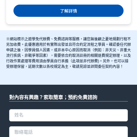
程。...
了解詳情
※網站標示之遊學免代辦費、免費諮詢等服務，讓您無後顧之憂地規劃行程不
另加收費。此優惠適用於有實際出發並且符合約定流程之學員。確認委任代辦
申請之後，因學員個人因素，或非本中心原因而取消（例如：非天災、非重大
流行疾病、非戰爭等因素），需要依合約取消註冊的相關退費規定辦理，以及
行政作業處理等費用須由學員自行承擔（此項並非代辦費)。另外，也可以接
受辦理保留，延期次數以各校規定為主，敬請見諒並詳閱委任契約內容！
對內容有興趣？索取簡章；預約免費諮詢