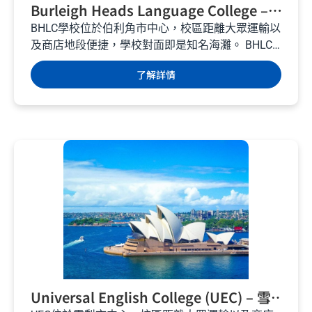
Burleigh Heads Language College –
伯利角黃金海岸語言學校 – 澳洲遊學
BHLC學校位於伯利角市中心，校區距離大眾運輸以
及商店地段便捷，學校對面即是知名海灘。 BHLC
師資經驗豐富，致力於給學生最美好的學習英文旅
了解詳情
程，態度鮮明優質的好學校。...
Universal English College (UEC) – 雪