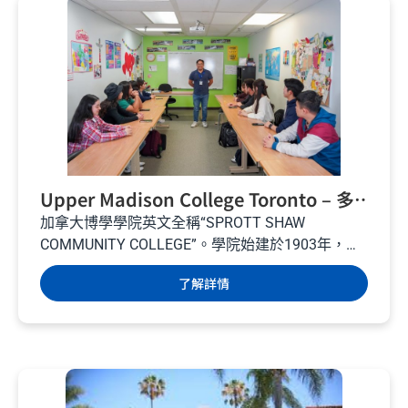
Upper Madison College Toronto – 多
倫多語言學校 – 加拿大遊學
加拿大博學學院英文全稱“SPROTT SHAW
COMMUNITY COLLEGE”。學院始建於1903年，至
今已有一百多年的歷史，位於加拿大大不列顛哥倫
了解詳情
比亞省，該學院規模、教學質量、畢業生就業率方
面都名列前茅的高等商業技術學院，也是加拿大最
古老的社區學院和政府資助類學院之一。...