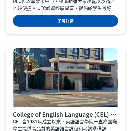
梨語言學校 – 澳洲遊學
UEC位於雪梨市中心，校區距離大眾運輸以及商店
地段便捷。 UEC師資經驗豐富，提倡給學生最好的
英文教學品質，目標為建立和學生緊密的良好學習
了解詳情
關係。...
College of English Language (CEL)-
SANTA MONICA- 洛杉磯語言學校 – 美
CEL 自1981年成立以來，英語語言學院一直為國際
學生提供高品質的英語語言課程和考試準備課
國遊學