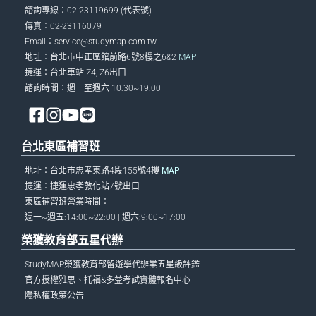
諮詢專線：02-23119699 (代表號)
傳真：02-23116079
Email：
service@studymap.com.tw
地址：台北市中正區館前路6號8樓之6&2
MAP
捷運：台北車站 Z4, Z6出口
諮詢時間：週一至週六 10:30~19:00
台北東區補習班
地址：台北市忠孝東路4段155號4樓
MAP
捷運：捷運忠孝敦化站7號出口
東區補習班營業時間：
週一~週五:14:00~22:00 | 週六:9:00~17:00
榮獲教育部五星代辦
StudyMAP榮獲教育部留遊學代辦業五星級評鑑
官方授權雅思、托福&多益考試實體報名中心
隱私權政策公告