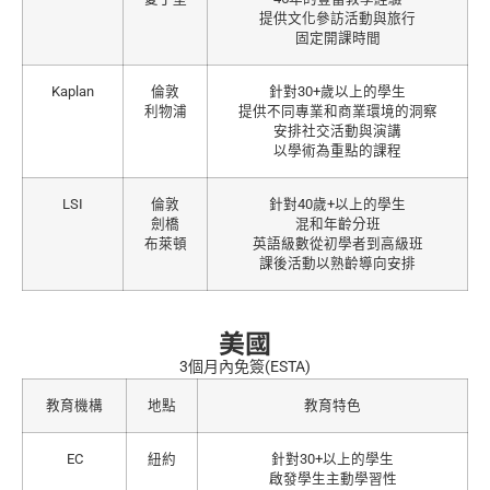
提供文化參訪活動與旅行
固定開課時間
Kaplan
倫敦
針對30+歲以上的學生
利物浦
提供不同專業和商業環境的洞察
安排社交活動與演講
以學術為重點的課程
LSI
倫敦
針對40歲+以上的學生
劍橋
混和年齡分班
布萊頓
英語級數從初學者到高級班
課後活動以熟齡導向安排
美國
3個月內免簽(ESTA)
教育機構
地點
教育特色
EC
紐約
針對30+以上的學生
啟發學生主動學習性