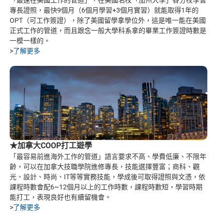
「最速在美國工作的管道」，在美國名校「加州大學」各分校學習
專長證照，最快9個月（6個月學習+3個月實習）就能取得1年的
OPT（可工作簽證），除了美國留學拿學位外，這是唯一能在美國
正式工作的管道，而且跟念一般大學科系拿的畢業工作簽證時數是
一模一樣的。
>
了解更多
★加拿大COOP打工遊學
「最容易前進海外工作的管道」語言要求不高、學費低廉、不限年
齡，可以在加拿大技職學院進修專長，技能選擇豐富；商科、觀
光、設計、時尚、IT等等實務技能，學成後可取得證照與文憑，依
課程時數會配6~12個月以上的工作時數，課程時數短，學習時期
能打工，表現良好也有續留機會。
>
了解更多