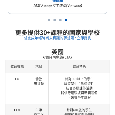
楊剴葳
工遊學(Vanwest)
更多提供30+課程的國家與學校
想完成年輕時尚未實踐的夢想嗎? 立即諮詢
英國
6個月內免簽(ETA)
教育機構
地點
教育特色
EC
倫敦
針對30+以上的學生
布萊頓
啟發學生主動學習性
結合多樣課外活動
提供舒適環境與新穎設備
可選擇學年課程
CES
牛津
針對50+歲的學生
愛丁堡
45年的豐富教學經驗