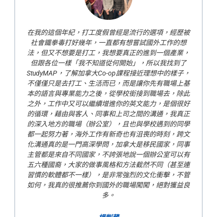
度假曾經是流行的選項，經歷被
大學畢業後工作了六年，覺得當
一直都有想嘗試國外工作的想
倦怠感，某次夜深人靜突然意識
，我想要真正的進到一個產業，
這樣了吧？」，這個念頭是刺激
道從何開始」，所以我找到了
原因，我並非出身富裕，試著找
大Co-op課程接近理想中的樣子，
去UCI就讀企業實習課程是時下
活而已，而是讓你先有職場上基
的選擇，在加州不少華人也是透
後，從學校銜接到職場去，除此
這已經是我第八年在美國了(對
續增進你的英文能力，是個很好
子)，當時完成學業在美國工作
同事和上司之間的溝通，我真正
請到H1B，最終在美國結婚，
公室），且也與學校遇到的同學
個未來好了十倍百倍，一路走來
作有新奇也有沮喪的時刻，跨文
挑戰也比以往嚴峻，但還是依然
學問，加拿大是移民國家，同事
，不誇張地說一個辦公室可以有
許婷茵
事風格和方法截然不同（甚至連
美國加州大學爾灣分校(
，是非常強烈的文化衝擊，不管
到國外的職場闖闖，絕對獲益良
多。