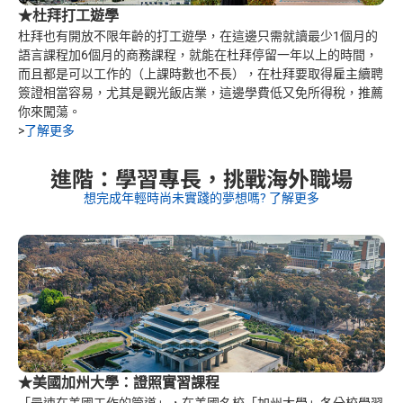
★杜拜打工遊學
杜拜也有開放不限年齡的打工遊學，在這邊只需就讀最少1個月的
語言課程加6個月的商務課程，就能在杜拜停留一年以上的時間，
而且都是可以工作的（上課時數也不長），在杜拜要取得雇主續聘
簽證相當容易，尤其是觀光飯店業，這邊學費低又免所得稅，推薦
你來闖蕩。
>
了解更多
進階：學習專長，挑戰海外職場
想完成年輕時尚未實踐的夢想嗎? 了解更多
★美國加州大學：
證照實習課程