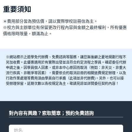
重要須知
＊費用部分皆為預估價，請以實際學校註冊信為主。
※校方與主辦單位有保留更改行程內容與金額之最終權利，所有優惠
價格限時限量，額滿為止。
※網站標示之遊學免代辦費、免費諮詢等服務，讓您無後顧之憂地規劃行程不
另加收費。此優惠適用於有實際出發並且符合約定流程之學員。確認委任代辦
申請之後，因學員個人因素，或非本中心原因而取消（例如：非天災、非重大
流行疾病、非戰爭等因素），需要依合約取消註冊的相關退費規定辦理，以及
行政作業處理等費用須由學員自行承擔（此項並非代辦費)。另外，也可以接
受辦理保留，延期次數以各校規定為主，敬請見諒並詳閱委任契約內容！
對內容有興趣？索取簡章；預約免費諮詢