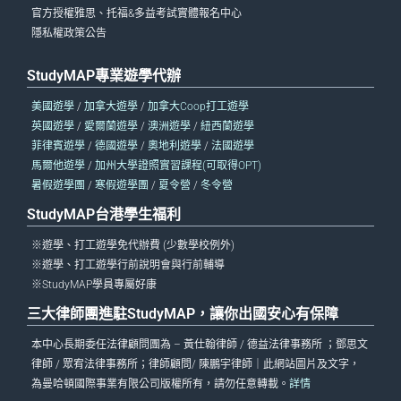
官方授權雅思、托福&多益考試實體報名中心
隱私權政策公告
StudyMAP專業遊學代辦
美國遊學
/
加拿大遊學
/
加拿大Coop打工遊學
英國遊學
/
愛爾蘭遊學
/
澳洲遊學
/
紐西蘭遊學
菲律賓遊學
/
德國遊學
/
奧地利遊學
/
法國遊學
馬爾他遊學
/
加州大學證照實習課程(可取得OPT)
暑假遊學團
/
寒假遊學團
/
夏令營
/
冬令營
StudyMAP台港學生福利
※遊學、打工遊學免代辦費 (少數學校例外)
※遊學、打工遊學行前說明會與行前輔導
※StudyMAP學員專屬好康
三大律師團進駐StudyMAP，讓你出國安心有保障
本中心長期委任法律顧問團為 – 黃仕翰律師 / 德益法律事務所 ；鄧思文
律師 / 眾宥法律事務所；律師顧問/ 陳鵬宇律師｜此網站圖片及文字，
為曼哈頓國際事業有限公司版權所有，請勿任意轉載。
詳情