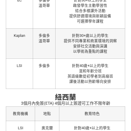
EC
多倫多
針對30+以上的學生
溫哥華
啟發學生主動學習性
結合多樣課外活動
提供舒適環境與新穎設備
可選擇學年課程
Kaplan
多倫多
針對30+歲以上的學生
溫哥華
提供不同專業和商業環境的洞察
安排社交活動與演講
以學術為重點的課程
LSI
多倫多
針對40歲+以上的學生
混和年齡分班
英語級數從初學者到高級班
課後活動以熟齡導向安排
紐西蘭
3個月內免簽(ETA) 4個月以上簽證可工作不限年齡
教育機構
地點
教育特色
LSI
奧克蘭
針對40歲+以上的學生