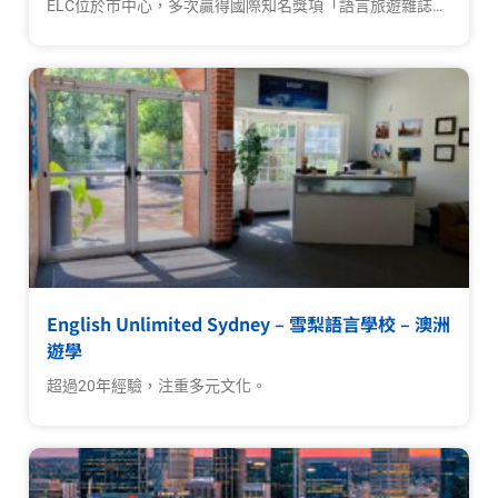
ELC位於市中心，多次贏得國際知名獎項「語言旅遊雜誌南
半球語言學校之星」。
師資優異並有豐富的教學經驗，每一位都具有大學學歷並取
得英語教學證照TESOL資格。
English Unlimited Sydney – 雪梨語言學校 – 澳洲
遊學
超過20年經驗，注重多元文化。