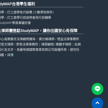
udyMAP台港學生福利
遊學、打工遊學免代辦費 (少數學校例外)
遊學、打工遊學行前說明會與行前輔導
tudyMAP學員專屬好康
大律師團進駐StudyMAP，讓你出國安心有保障
中心長期委任法律顧問團為 – 黃仕翰律師 / 德益法律事務所
鄧思文律師 / 眾宥法律事務所；律師顧問/ 陳鵬宇律師｜此網
圖片及文字，為曼哈頓國際事業有限公司版權所有，請勿任
轉載。
詳情