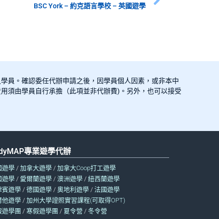
BSC York – 約克語言學校 – 英國遊學
之學員。確認委任代辦申請之後，因學員個人因素，或非本中
用須由學員自行承擔（此項並非代辦費)。另外，也可以接受
udyMAP專業遊學代辦
國遊學
/
加拿大遊學
/
加拿大Coop打工遊學
國遊學
/
愛爾蘭遊學
/
澳洲遊學
/
紐西蘭遊學
律賓遊學
/
德國遊學
/
奧地利遊學
/
法國遊學
爾他遊學
/
加州大學證照實習課程(可取得OPT)
假遊學團
/
寒假遊學團
/
夏令營
/
冬令營