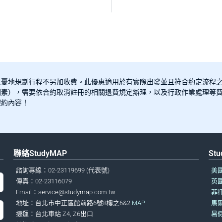
之憂地規劃行程不另加收費。此優惠適用於有實際出發並且符合約定流程
素），需要依合約取消註冊的相關退費規定辦理，以及行政作業處理等費
契約內容！
聯絡StudyMAP
St
諮詢專線：02-23119699 (代表號)
美
傳真：02-23116079
英
Email：
service@studymap.com.tw
菲
地址：台北市中正區館前路6號8樓之6&2
MAP
馬
捷運：台北車站 Z4, Z6出口
暑