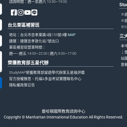
諮詢時間：週一至週六 10:30~19:00
St
※
※
台北東區補習班
※S
地址：台北市忠孝東路4段155號4樓
MAP
三
捷運：捷運忠孝敦化站7號出口
本
東區補習班營業時間：
；
週一~週五:14:00~22:00 | 週六:9:00~17:00
站
榮獲教育部五星代辦
意
StudyMAP榮獲教育部留遊學代辦業五星級評鑑
官方授權雅思、托福&多益考試實體報名中心
隱私權政策公告
曼哈頓國際教育諮詢中心
Copyright © Manhattan International Education All Rights Reserved.