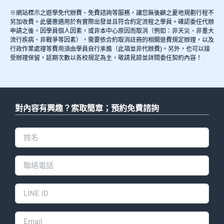
※網站標示之遊學免代辦費、免費諮詢等服務，讓您無後顧之憂地規劃行程不
另加收費。此優惠適用於有實際出發並且符合約定流程之學員。確認委任代辦
申請之後，因學員個人因素，或非本中心原因而取消（例如：非天災、非重大
流行疾病、非戰爭等因素），需要依合約取消註冊的相關退費規定辦理，以及
行政作業處理等費用須由學員自行承擔（此項並非代辦費)。另外，也可以接
受辦理保留，延期次數以各校規定為主，敬請見諒並詳閱委任契約內容！
對內容有興趣？索取簡章；預約免費諮詢