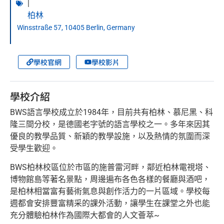
|
柏林
Winsstraße 57, 10405 Berlin, Germany
學校官網
學校影片
學校介紹
BWS語言學校成立於1984年，目前共有柏林、慕尼黑、科
隆三間分校，是德國老字號的語言學校之一。多年來因其
優良的教學品質、新穎的教學設施，以及熱情的氛圍而深
受學生歡迎。
BWS柏林校區位於市區的施普雷河畔，鄰近柏林電視塔、
博物館島等著名景點，周邊遍布各色各樣的餐廳與酒吧，
是柏林相當富有藝術氣息與創作活力的一片區域。學校每
週都會安排豐富精采的課外活動，讓學生在課堂之外也能
充分體驗柏林作為國際大都會的人文薈萃~