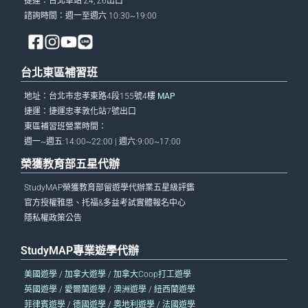
捷運：台北車站 Z4, Z6出口
諮詢時間：週一至週六 10:30~19:00
台北東區補習班
地址：台北市忠孝東路4段155號4樓
MAP
捷運：捷運忠孝敦化站7號出口
東區補習班營業時間：
週一~週五:14:00~22:00 | 週六:9:00~17:00
榮獲教育部五星代辦
StudyMAP榮獲教育部留遊學代辦業五星級評鑑
官方授權雅思、托福&多益考試實體報名中心
隱私權政策公告
StudyMAP專業遊學代辦
美國遊學
/
加拿大遊學
/
加拿大Coop打工遊學
英國遊學
/
愛爾蘭遊學
/
澳洲遊學
/
紐西蘭遊學
菲律賓遊學
/
德國遊學
/
奧地利遊學
/
法國遊學