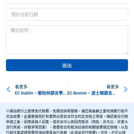
送出
看更多
看更多
EC Dublin – 都柏林語言學校－愛爾蘭遊學
EC Boston – 波士頓語言學校 – 美國遊學
※網站標示之遊學免代辦費、免費諮詢等服務，讓您無後顧之憂地規劃行程不
另加收費。此優惠適用於有實際出發並且符合約定流程之學員。確認委任代辦
申請之後，因學員個人因素，或非本中心原因而取消（例如：非天災、非重大
流行疾病、非戰爭等因素），需要依合約取消註冊的相關退費規定辦理，以及
行政作業處理等費用須由學員自行承擔（此項並非代辦費)。另外，也可以接