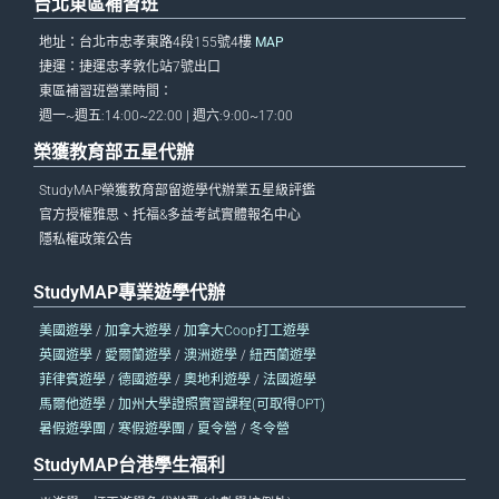
台北東區補習班
地址：台北市忠孝東路4段155號4樓
MAP
捷運：捷運忠孝敦化站7號出口
東區補習班營業時間：
週一~週五:14:00~22:00 | 週六:9:00~17:00
榮獲教育部五星代辦
StudyMAP榮獲教育部留遊學代辦業五星級評鑑
官方授權雅思、托福&多益考試實體報名中心
隱私權政策公告
StudyMAP專業遊學代辦
美國遊學
/
加拿大遊學
/
加拿大Coop打工遊學
英國遊學
/
愛爾蘭遊學
/
澳洲遊學
/
紐西蘭遊學
菲律賓遊學
/
德國遊學
/
奧地利遊學
/
法國遊學
馬爾他遊學
/
加州大學證照實習課程(可取得OPT)
暑假遊學團
/
寒假遊學團
/
夏令營
/
冬令營
StudyMAP台港學生福利