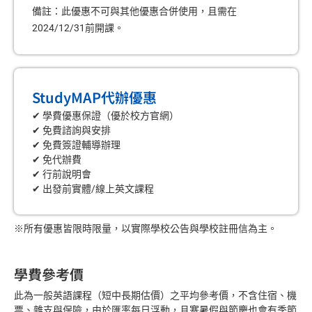
備註：此優惠不可與其他優惠合併使用，且需在
2024/12/31前開課。
StudyMAP代辦優惠
✔ 學費優惠保證（優於校方官網）
✔ 免費諮詢與安排
✔ 免費簽證輔導辦理
✔ 免代辦費
✔ 行前說明會
✔ 出發前實體/線上英文課程
※所有優惠皆限時限量，以實際學校公告與學校註冊信為主。
學費參考價
此為一般英語課程（短中長期估價）之平均參考價，不含住宿、機
票、雜支與保險，由於匯率每日浮動，且寒暑假與節慶也會有季節