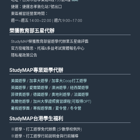
捷運：捷運忠孝敦化站7號出口
東區補習班營業時間：
週一~週五:14:00~22:00 | 週六:9:00~17:00
榮獲教育部五星代辦
StudyMAP榮獲教育部留遊學代辦業五星級評鑑
官方授權雅思、托福&多益考試實體報名中心
隱私權政策公告
StudyMAP專業遊學代辦
美國遊學
/
加拿大遊學
/
加拿大Coop打工遊學
英國遊學
/
愛爾蘭遊學
/
澳洲遊學
/
紐西蘭遊學
菲律賓遊學
/
德國遊學
/
奧地利遊學
/
法國遊學
馬爾他遊學
/
加州大學證照實習課程(可取得OPT)
暑假遊學團
/
寒假遊學團
/
夏令營
/
冬令營
StudyMAP台港學生福利
※遊學、打工遊學免代辦費 (少數學校例外)
※遊學、打工遊學行前說明會與行前輔導