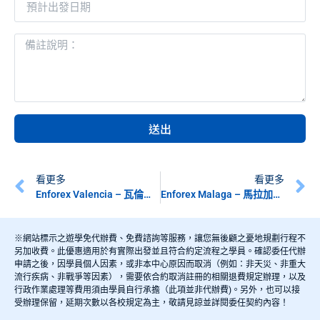
送出
看更多
看更多
Enforex Valencia – 瓦倫西亞語言學校 – 西班牙遊學
Enforex Malaga – 馬拉加語言學校 – 西班牙遊學
※網站標示之遊學免代辦費、免費諮詢等服務，讓您無後顧之憂地規劃行程不
另加收費。此優惠適用於有實際出發並且符合約定流程之學員。確認委任代辦
申請之後，因學員個人因素，或非本中心原因而取消（例如：非天災、非重大
流行疾病、非戰爭等因素），需要依合約取消註冊的相關退費規定辦理，以及
行政作業處理等費用須由學員自行承擔（此項並非代辦費)。另外，也可以接
受辦理保留，延期次數以各校規定為主，敬請見諒並詳閱委任契約內容！