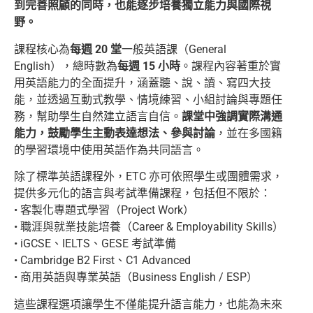
到完善照顧的同時，也能逐步培養獨立能力與國際視
野。
課程核心為
每週 20 堂
一般英語課（General
English），總時數為
每週 15 小時
。課程內容著重於實
用英語能力的全面提升，涵蓋聽、說、讀、寫四大技
能，並透過互動式教學、情境練習、小組討論與專題任
務，幫助學生自然建立語言自信。
課堂中強調實際溝通
能力，鼓勵學生主動表達想法、參與討論
，並在多國籍
的學習環境中使用英語作為共同語言。
除了標準英語課程外，ETC 亦可依照學生或團體需求，
提供多元化的語言與考試準備課程，包括但不限於：
• 客製化專題式學習（Project Work）
• 職涯與就業技能培養（Career & Employability Skills）
• iGCSE、IELTS、GESE 考試準備
• Cambridge B2 First、C1 Advanced
• 商用英語與專業英語（Business English / ESP）
這些課程選項讓學生不僅能提升語言能力，也能為未來