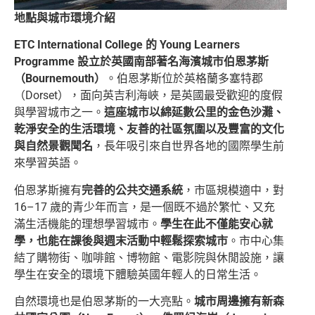
地點與城市環境介紹
ETC International College 的 Young Learners
Programme 設立於英國南部著名海濱城市伯恩茅斯
（Bournemouth）
。伯恩茅斯位於英格蘭多塞特郡
（Dorset），面向英吉利海峽，是英國最受歡迎的度假
與學習城市之一。
這座城市以綿延數公里的金色沙灘、
乾淨安全的生活環境、友善的社區氛圍以及豐富的文化
與自然景觀聞名
，長年吸引來自世界各地的國際學生前
來學習英語。
伯恩茅斯擁有
完善的公共交通系統
，市區規模適中，對
16–17 歲的青少年而言，是一個既不過於繁忙、又充
滿生活機能的理想學習城市。
學生在此不僅能安心就
學，也能在課後與週末活動中輕鬆探索城市
。市中心集
結了購物街、咖啡館、博物館、電影院與休閒設施，讓
學生在安全的環境下體驗英國年輕人的日常生活。
自然環境也是伯恩茅斯的一大亮點。
城市周邊擁有新森