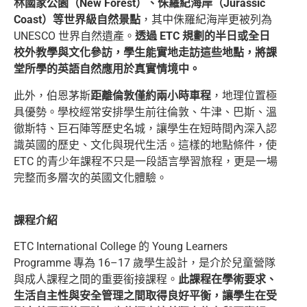
林國家公園（New Forest）、侏羅紀海岸（Jurassic
Coast）等世界級自然景點
，其中侏羅紀海岸更被列為
UNESCO 世界自然遺產。
透過 ETC 規劃的半日或全日
校外教學與文化參訪，學生能實地走訪這些地點，將課
堂所學的英語自然應用於真實情境中。
此外，伯恩茅斯
距離倫敦僅約兩小時車程
，地理位置極
具優勢。學校經常安排學生前往倫敦、牛津、巴斯、溫
徹斯特、巨石陣等歷史名城，讓學生在短時間內深入認
識英國的歷史、文化與現代生活。這樣的地點條件，使
ETC 的青少年課程不只是一段語言學習旅程，更是一場
完整而多層次的英國文化體驗。
課程介紹
ETC International College 的 Young Learners
Programme 專為 16–17 歲學生設計，是介於兒童營隊
與成人課程之間的重要銜接課程。
此課程在學術要求、
生活自主性與安全管理之間取得良好平衡，讓學生在受