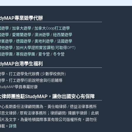
udyMAP專業遊學代辦
國遊學
/
加拿大遊學
/
加拿大Coop打工遊學
國遊學
/
愛爾蘭遊學
/
澳洲遊學
/
紐西蘭遊學
律賓遊學
/
德國遊學
/
奧地利遊學
/
法國遊學
爾他遊學
/
加州大學證照實習課程(可取得OPT)
假遊學團
/
寒假遊學團
/
夏令營
/
冬令營
udyMAP台港學生福利
遊學、打工遊學免代辦費 (少數學校例外)
遊學、打工遊學行前說明會與行前輔導
tudyMAP學員專屬好康
大律師團進駐StudyMAP，讓你出國安心有保障
中心長期委任法律顧問團為 – 黃仕翰律師 / 德益法律事務所
鄧思文律師 / 眾宥法律事務所；律師顧問/ 陳鵬宇律師｜此網
圖片及文字，為曼哈頓國際事業有限公司版權所有，請勿任
轉載。
詳情