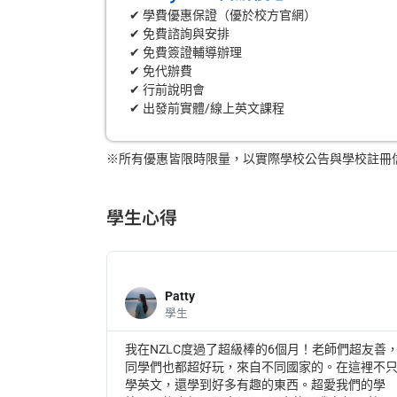
✔ 學費優惠保證（優於校方官網）
✔ 免費諮詢與安排
✔ 免費簽證輔導辦理
✔ 免代辦費
✔ 行前說明會
✔ 出發前實體/線上英文課程
※所有優惠皆限時限量，以實際學校公告與學校註冊
學生心得
Patty
學生
助，對入學很
我在NZLC度過了超級棒的6個月！老師們超友善
特別感謝工作
同學們也都超好玩，來自不同國家的。在這裡不
語言的顧問，
學英文，還學到好多有趣的東西。超愛我們的學