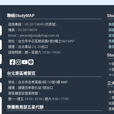
聯絡StudyMAP
St
諮詢專線：02-23119699 (代表號)
美
傳真：02-23116079
英
Email：
service@studymap.com.tw
菲
地址：台北市中正區館前路6號8樓之6&2
MAP
馬
捷運：台北車站 Z4, Z6出口
暑
諮詢時間：週一至週六 10:30~19:00
St
※
※
台北東區補習班
※S
地址：台北市忠孝東路4段155號4樓
MAP
三
捷運：捷運忠孝敦化站7號出口
本
東區補習班營業時間：
；
週一~週五:14:00~22:00 | 週六:9:00~17:00
站
榮獲教育部五星代辦
意