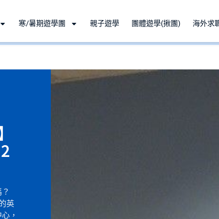
寒/暑期遊學團
親子遊學
團體遊學(揪團)
海外求
堡】
12
嗎？
式的英
中心，