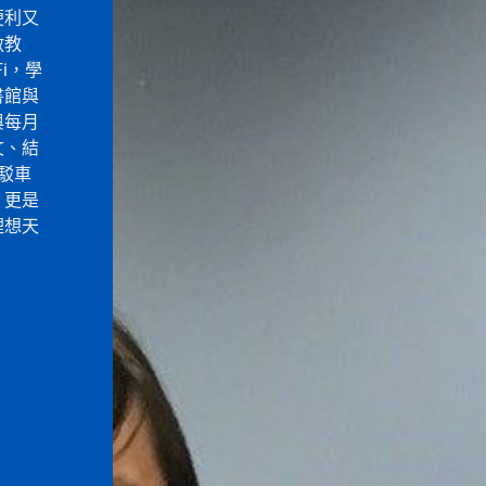
便利又
敞教
i，學
圖書館與
與每月
文、結
接駁車
，更是
理想天