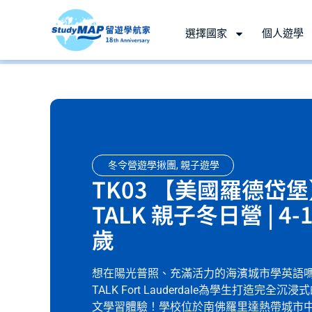
選擇國家
個人遊學
冬令營遊學揪團
,
親子遊學
TK03 【美國羅德岱
TALK 親子冬日營 | 4-
歲
想在陽光普照、充滿活力的海濱城市學英語
TALK Fort Lauderdale為學生打造完全沉浸
文學習體驗！學校位於南佛羅里達熱帶城市