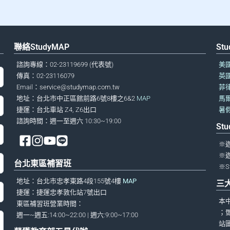
聯絡StudyMAP
St
諮詢專線：02-23119699 (代表號)
美
傳真：02-23116079
英
Email：
service@studymap.com.tw
菲
地址：台北市中正區館前路6號8樓之6&2
MAP
馬
捷運：台北車站 Z4, Z6出口
暑
諮詢時間：週一至週六 10:30~19:00
St
※
※
台北東區補習班
※S
地址：台北市忠孝東路4段155號4樓
MAP
三
捷運：捷運忠孝敦化站7號出口
本
東區補習班營業時間：
；
週一~週五:14:00~22:00 | 週六:9:00~17:00
站