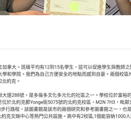
加拿大。班級平均有12到15名學生，這可以促進學生與教師之
大學和學院。我們為自己方便安全的地點而感到自豪。兩個校區
）和北約克。
默大道288號，是多倫多文化多元化的社區之一。學校位於富裕
至位於北約克郡Yonge街5075號的北約克校區，M2N 7H3
鐘的步行路程，該圖書館是該市的兩個研究和參考圖書館之一，也
場和北約克文娛中心等熱門公共設施。高中有2校區,1個能容納1000