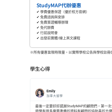
StudyMAP代辦優惠
✔ 學費優惠保證（優於校方官網）
✔ 免費諮詢與安排
✔ 免費簽證輔導辦理
✔ 免代辦費
✔ 行前說明會
✔ 出發前實體/線上英文課程
※所有優惠皆限時限量，以實際學校公告與學校註冊
學生心得
Emily
加拿大留學
讓我的加拿大留學
最後一定要好好感謝StudyMAP的顧問們，第一次
地去體驗溫哥
遊學有很多需要準備的資料有顧問的協助真的方