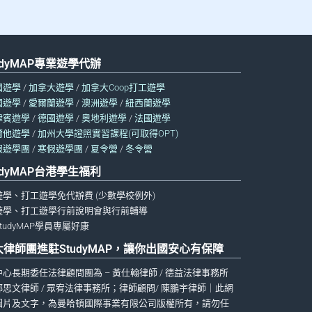
udyMAP專業遊學代辦
國遊學
/
加拿大遊學
/
加拿大Coop打工遊學
國遊學
/
愛爾蘭遊學
/
澳洲遊學
/
紐西蘭遊學
律賓遊學
/
德國遊學
/
奧地利遊學
/
法國遊學
爾他遊學
/
加州大學證照實習課程(可取得OPT)
假遊學團
/
寒假遊學團
/
夏令營
/
冬令營
udyMAP台港學生福利
遊學、打工遊學免代辦費 (少數學校例外)
遊學、打工遊學行前說明會與行前輔導
tudyMAP學員專屬好康
大律師團進駐StudyMAP，讓你出國安心有保障
中心長期委任法律顧問團為 – 黃仕翰律師 / 德益法律事務所
鄧思文律師 / 眾宥法律事務所；律師顧問/ 陳鵬宇律師｜此網
圖片及文字，為曼哈頓國際事業有限公司版權所有，請勿任