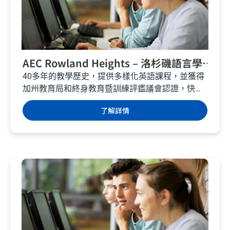
AEC Rowland Heights – 洛杉磯語言學
校 – 美國遊學
40多年的教學歷史，提供多樣化英語課程，並獲得
加州教育局和終身教育暨訓練評鑑議會認證，快來
美國洛杉磯體驗豐富的娛樂跟學術之旅。...
了解詳情