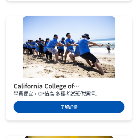
California College of
Communications – 加州學校－美國遊
學費便宜，CP值高 多種考試班供選擇...
學
了解詳情