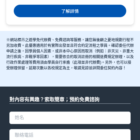
吧。...
了解詳情
※網站標示之遊學免代辦費、免費諮詢等服務，讓您無後顧之憂地規劃行程不
另加收費。此優惠適用於有實際出發並且符合約定流程之學員。確認委任代辦
申請之後，因學員個人因素，或非本中心原因而取消（例如：非天災、非重大
流行疾病、非戰爭等因素），需要依合約取消註冊的相關退費規定辦理，以及
行政作業處理等費用須由學員自行承擔（此項並非代辦費)。另外，也可以接
受辦理保留，延期次數以各校規定為主，敬請見諒並詳閱委任契約內容！
對內容有興趣？索取簡章；預約免費諮詢