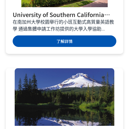
University of Southern California
International Academy – 加州學校 –
在南加州大學校園舉行的小班互動式高質量英語教
學 通過集體申請工作坊提供的大學入學協助...
美國遊學
了解詳情