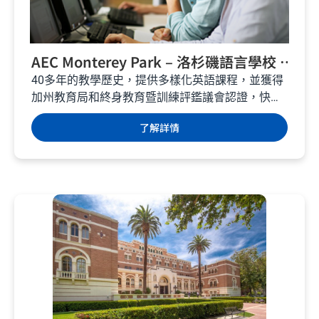
AEC Monterey Park – 洛杉磯語言學校 –
美國遊學
40多年的教學歷史，提供多樣化英語課程，並獲得
加州教育局和終身教育暨訓練評鑑議會認證，快來
美國洛杉磯體驗豐富的娛樂跟學術之旅。...
了解詳情