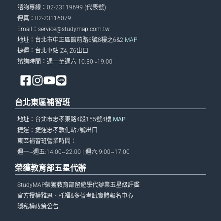
諮詢專線：02-23119699 (代表號)
傳真：02-23116079
Email：
service@studymap.com.tw
地址：台北市中正區館前路6號8樓之6&2
MAP
捷運：台北車站 Z4, Z6出口
諮詢時間：週一至週六 10:30~19:00
台北東區補習班
地址：台北市忠孝東路4段155號4樓
MAP
捷運：捷運忠孝敦化站7號出口
東區補習班營業時間：
週一~週五:14:00~22:00 | 週六:9:00~17:00
榮獲教育部五星代辦
StudyMAP榮獲教育部留遊學代辦業五星級評鑑
官方授權雅思、托福&多益考試實體報名中心
隱私權政策公告