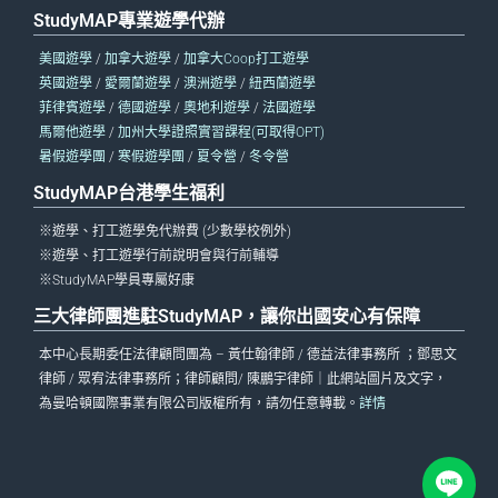
StudyMAP專業遊學代辦
美國遊學
/
加拿大遊學
/
加拿大Coop打工遊學
英國遊學
/
愛爾蘭遊學
/
澳洲遊學
/
紐西蘭遊學
菲律賓遊學
/
德國遊學
/
奧地利遊學
/
法國遊學
馬爾他遊學
/
加州大學證照實習課程(可取得OPT)
暑假遊學團
/
寒假遊學團
/
夏令營
/
冬令營
StudyMAP台港學生福利
※遊學、打工遊學免代辦費 (少數學校例外)
※遊學、打工遊學行前說明會與行前輔導
※StudyMAP學員專屬好康
三大律師團進駐StudyMAP，讓你出國安心有保障
本中心長期委任法律顧問團為 – 黃仕翰律師 / 德益法律事務所 ；鄧思文
律師 / 眾宥法律事務所；律師顧問/ 陳鵬宇律師｜此網站圖片及文字，
為曼哈頓國際事業有限公司版權所有，請勿任意轉載。
詳情